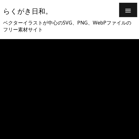
らくがき日和。

ベクターイラストが中心のSVG、PNG、WebPファイルの
フリー素材サイト