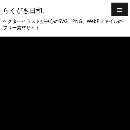
らくがき日和。

ベクターイラストが中心のSVG、PNG、WebPファイルの
フリー素材サイト