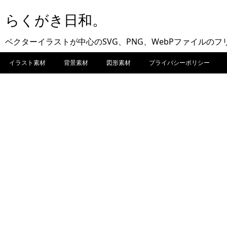
らくがき日和。
ベクターイラストが中心のSVG、PNG、WebPファイルの
イラスト素材
背景素材
図形素材
プライバシーポリシー