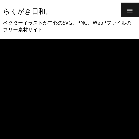
らくがき日和。

ベクターイラストが中心のSVG、PNG、WebPファイルの
フリー素材サイト