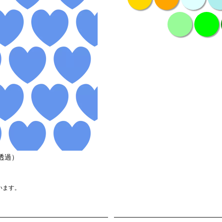
透過）
います。