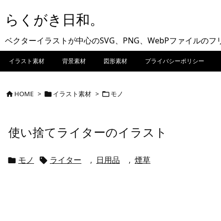
らくがき日和。
ベクターイラストが中心のSVG、PNG、WebPファイルの
イラスト素材
背景素材
図形素材
プライバシーポリシー
HOME
>
イラスト素材
>
モノ



使い捨てライターのイラスト
モノ
ライター
日用品
煙草
,
,

