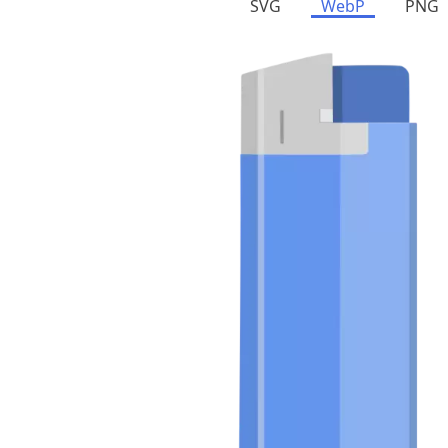
SVG
WebP
PNG