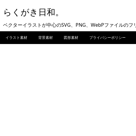
らくがき日和。
ベクターイラストが中心のSVG、PNG、WebPファイルの
イラスト素材
背景素材
図形素材
プライバシーポリシー