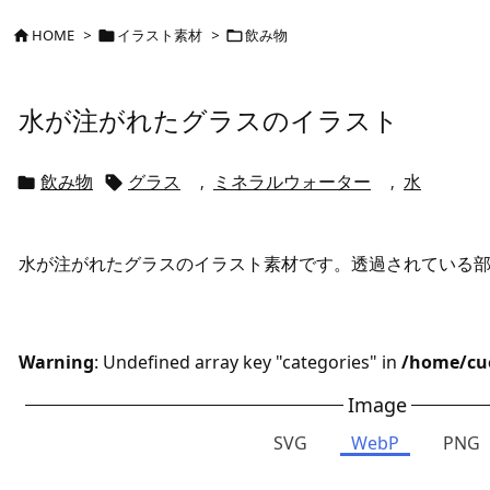
HOME
>
イラスト素材
>
飲み物



水が注がれたグラスのイラスト
飲み物
グラス
ミネラルウォーター
水
,
,


水が注がれたグラスのイラスト素材です。透過されている部分
Warning
: Undefined array key "categories" in
/home/cue
Image
SVG
WebP
PNG