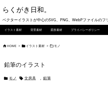
らくがき日和。
ベクターイラストが中心のSVG、PNG、WebPファイルの
イラスト素材
背景素材
図形素材
プライバシーポリシー
HOME
>
イラスト素材
>
モノ



鉛筆のイラスト
モノ
文房具
鉛筆
,

