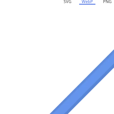
SVG
WebP
PNG