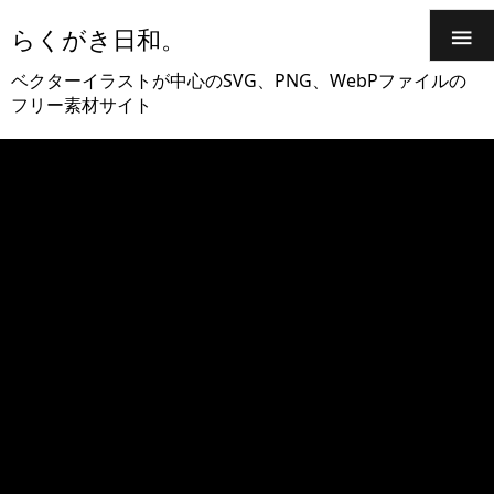
らくがき日和。

ベクターイラストが中心のSVG、PNG、WebPファイルの
フリー素材サイト