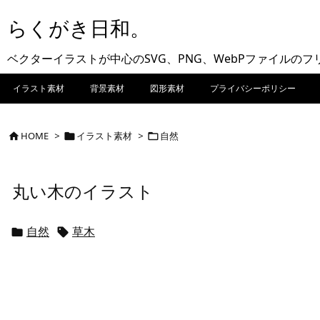
らくがき日和。
ベクターイラストが中心のSVG、PNG、WebPファイルの
イラスト素材
背景素材
図形素材
プライバシーポリシー
HOME
>
イラスト素材
>
自然



丸い木のイラスト
自然
草木

