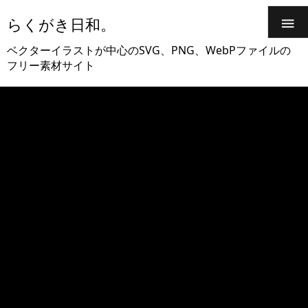
らくがき日和。

ベクターイラストが中心のSVG、PNG、WebPファイルの
フリー素材サイト