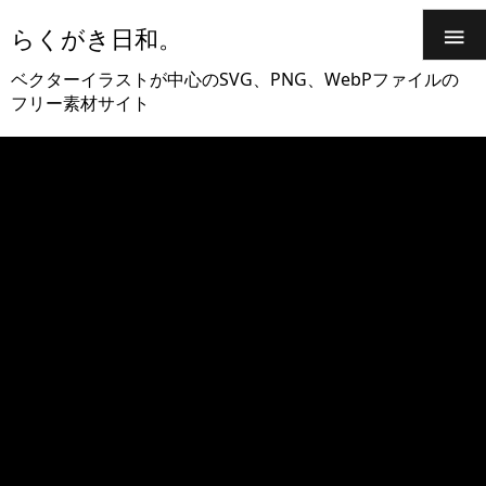
らくがき日和。

ベクターイラストが中心のSVG、PNG、WebPファイルの
フリー素材サイト